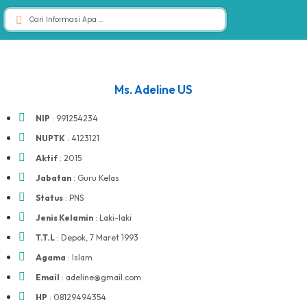
Ms. Adeline US
NIP
: 991254234
NUPTK
: 4123121
Aktif
: 2015
Jabatan
: Guru Kelas
Status
: PNS
Jenis Kelamin
: Laki-laki
T.T.L
: Depok, 7 Maret 1993
Agama
: Islam
Email
: adeline@gmail.com
HP
: 08129494354