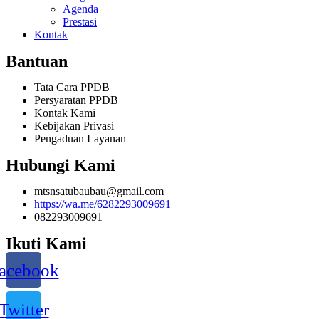
Agenda
Prestasi
Kontak
Bantuan
Tata Cara PPDB
Persyaratan PPDB
Kontak Kami
Kebijakan Privasi
Pengaduan Layanan
Hubungi Kami
mtsnsatubaubau@gmail.com
https://wa.me/6282293009691
082293009691
Ikuti Kami
acebook
Twitter